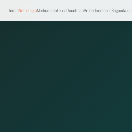
Inicio
Nefrología
Medicina Interna
Oncología
Procedimientos
Segunda op