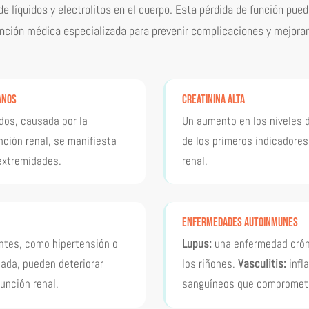
de líquidos y electrolitos en el cuerpo. Esta pérdida de función pued
ención médica especializada para prevenir complicaciones y mejorar 
anos
Creatinina alta
idos, causada por la
Un aumento en los niveles d
nción renal, se manifiesta
de los primeros indicadores
extremidades.
renal.
Enfermedades autoinmunes
tes, como hipertensión o
Lupus:
una enfermedad crón
ada, pueden deteriorar
los riñones.
Vasculitis:
infl
unción renal.
sanguíneos que compromete 