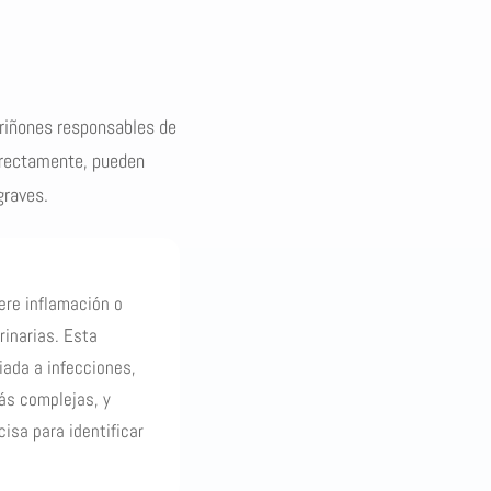
 riñones responsables de
orrectamente, pueden
graves.
ere inflamación o
rinarias. Esta
iada a infecciones,
ás complejas, y
isa para identificar