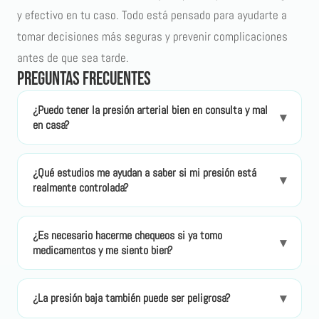
y efectivo en tu caso
. Todo está pensado para ayudarte a
tomar decisiones más seguras y prevenir complicaciones
antes de que sea tarde.
Preguntas frecuentes
¿Puedo tener la presión arterial bien en consulta y mal
▾
en casa?
Sí. A esto se le llama hipertensión enmascarada. Es
¿Qué estudios me ayudan a saber si mi presión está
cuando las cifras parecen normales en el consultorio,
▾
realmente controlada?
pero se elevan en casa, en el trabajo o durante la
noche. Puede causar daño sin que lo notes.
Además del monitoreo domiciliario o ambulatorio
¿Es necesario hacerme chequeos si ya tomo
(MAPA), es útil hacer exámenes de orina, creatinina,
▾
medicamentos y me siento bien?
fondo de ojo, electrocardiograma y, en algunos
casos, ecocardiograma. El médico internista decidirá
Sí. Sentirse bien no siempre refleja lo que ocurre
▾
¿La presión baja también puede ser peligrosa?
cuáles necesitas según tu historia clínica.
internamente. La presión puede estar controlada