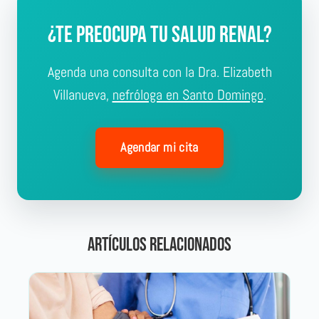
más profundo suele consolidarse tras 2 a 3 meses.
¿Te preocupa tu salud renal?
La regularidad es más importante que la intensidad.
Agenda una consulta con la Dra. Elizabeth
Villanueva,
nefróloga en Santo Domingo
.
Agendar mi cita
Artículos relacionados