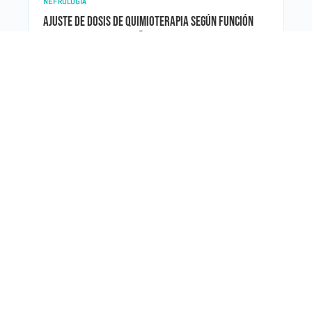
NEFROLOGÍA
Ajuste de dosis de quimioterapia según función
renal: protege tus riñones sin perder potencia
contra el cáncer
NEFROLOGÍA
Uropatía obstructiva en pacientes con cáncer:
evita que un bloqueo urinario dañ e tus riñones